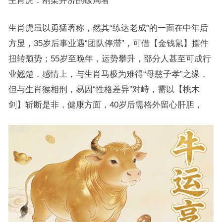
生肖虎虽以勇猛著称，然其“练达老成”的一面在中年后
方显，35岁后事业遇“团队停滞”，可借【金钱鼠】摆件
扭转颓势；55岁至晚年，运势攀升，部分人甚至可成行
业翘楚，感情上，与生肖马极为难得“母慈子孝”之缘，
但与生肖猴相刑，易因“性格差异”对峙，需以【桃木
剑】斩断是非，健康方面，40岁后需格外留心肝胆，