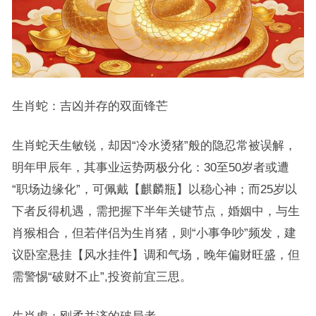
生肖蛇：吉凶并存的双面锋芒
生肖蛇天生敏锐，却因“冷水烫猪”般的隐忍常被误解，
明年甲辰年，其事业运势两极分化：30至50岁者或遭
“职场边缘化”，可佩戴【麒麟瓶】以稳心神；而25岁以
下者反得机遇，需把握下半年关键节点，婚姻中，与生
肖猴相合，但若伴侣为生肖猪，则“小事争吵”频发，建
议卧室悬挂【风水挂件】调和气场，晚年偏财旺盛，但
需警惕“破财不止”,投资前宜三思。
生肖虎：刚柔并济的破局者