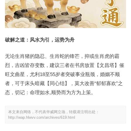
破解之道：风水为引，运势为舟
无论生肖猪的隐忍、生肖蛇的锋芒，抑或生肖虎的霸
烈，吉凶皆存变数，建议三者在书房放置【文昌塔】催
旺文曲星，尤利18至55岁者突破事业瓶颈，婚姻不顺
者，可于床头暗藏【同心结】，莫大改善“郁郁寡欢”之
态，切记：命理如水,顺势而为方为上策。
本文来自网络，不代表华威网立场，转载请注明出处：
http://wap.hlwvv.com/archives/619.html