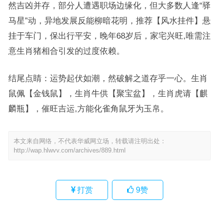
然吉凶并存，部分人遭遇职场边缘化，但大多数人逢“驿
马星”动，异地发展反能柳暗花明，推荐【风水挂件】悬
挂于车门，保出行平安，晚年68岁后，家宅兴旺,唯需注
意生肖猪相合引发的过度依赖。
结尾点睛：运势起伏如潮，然破解之道存乎一心。生肖
鼠佩【金钱鼠】，生肖牛供【聚宝盆】，生肖虎请【麒
麟瓶】，催旺吉运,方能化雀角鼠牙为玉帛。
本文来自网络，不代表华威网立场，转载请注明出处：
http://wap.hlwvv.com/archives/889.html
打赏
9
赞