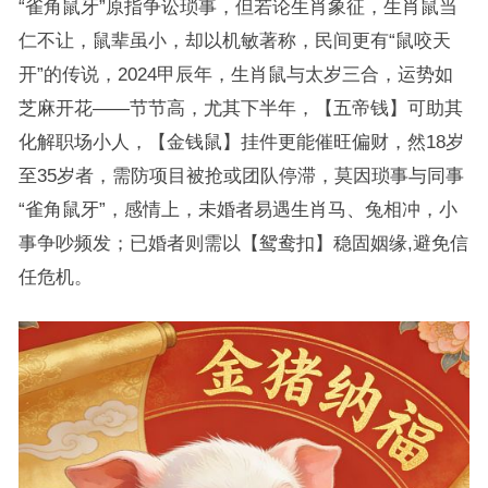
“雀角鼠牙”原指争讼琐事，但若论生肖象征，生肖鼠当
仁不让，鼠辈虽小，却以机敏著称，民间更有“鼠咬天
开”的传说，2024甲辰年，生肖鼠与太岁三合，运势如
芝麻开花——节节高，尤其下半年，【五帝钱】可助其
化解职场小人，【金钱鼠】挂件更能催旺偏财，然18岁
至35岁者，需防项目被抢或团队停滞，莫因琐事与同事
“雀角鼠牙”，感情上，未婚者易遇生肖马、兔相冲，小
事争吵频发；已婚者则需以【鸳鸯扣】稳固姻缘,避免信
任危机。