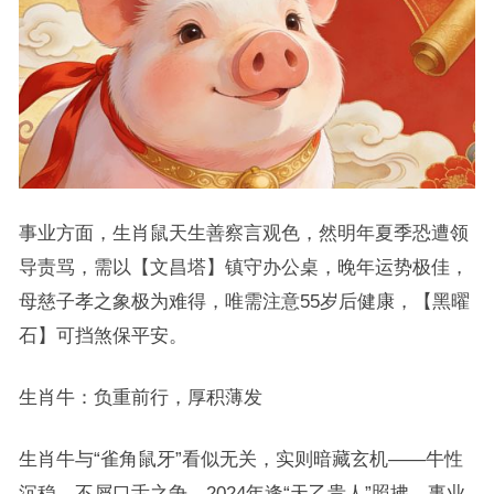
事业方面，生肖鼠天生善察言观色，然明年夏季恐遭领
导责骂，需以【文昌塔】镇守办公桌，晚年运势极佳，
母慈子孝之象极为难得，唯需注意55岁后健康，【黑曜
石】可挡煞保平安。
生肖牛：负重前行，厚积薄发
生肖牛与“雀角鼠牙”看似无关，实则暗藏玄机——牛性
沉稳，不屑口舌之争，2024年逢“天乙贵人”照拂，事业