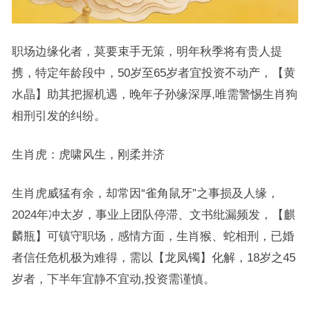
职场边缘化者，莫要束手无策，明年秋季将有贵人提
携，特定年龄段中，50岁至65岁者宜投资不动产，【黄
水晶】助其把握机遇，晚年子孙缘深厚,唯需警惕生肖狗
相刑引发的纠纷。
生肖虎：虎啸风生，刚柔并济
生肖虎威猛有余，却常因“雀角鼠牙”之事损及人缘，
2024年冲太岁，事业上团队停滞、文书纰漏频发，【麒
麟瓶】可镇守职场，感情方面，生肖猴、蛇相刑，已婚
者信任危机极为难得，需以【龙凤镯】化解，18岁之45
岁者，下半年宜静不宜动,投资需谨慎。