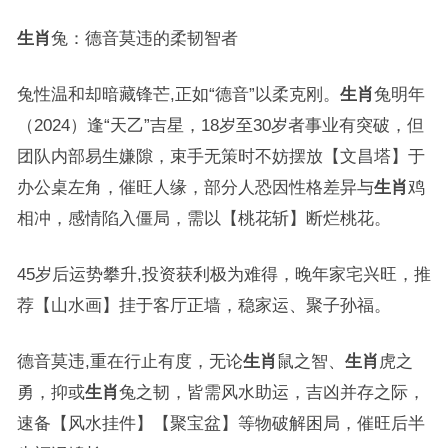
生肖
兔：德音莫违的柔韧智者
兔性温和却暗藏锋芒,正如“德音”以柔克刚。
生肖
兔明年
（2024）逢“天乙”吉星，18岁至30岁者事业有突破，但
团队内部易生嫌隙，束手无策时不妨摆放【文昌塔】于
办公桌左角，催旺人缘，部分人恐因性格差异与
生肖
鸡
相冲，感情陷入僵局，需以【桃花斩】断烂桃花。
45岁后运势攀升,投资获利极为难得，晚年家宅兴旺，推
荐【山水画】挂于客厅正墙，稳家运、聚子孙福。
德音莫违,重在行止有度，无论
生肖
鼠之智、
生肖
虎之
勇，抑或
生肖
兔之韧，皆需风水助运，吉凶并存之际，
速备【风水挂件】【聚宝盆】等物破解困局，催旺后半