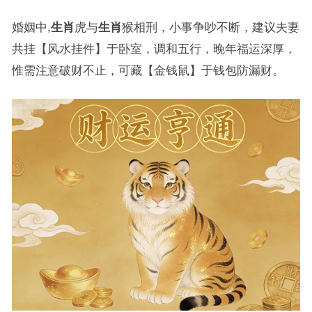
婚姻中,
生肖
虎与
生肖
猴相刑，小事争吵不断，建议夫妻
共挂【风水挂件】于卧室，调和五行，晚年福运深厚，
惟需注意破财不止，可藏【金钱鼠】于钱包防漏财。