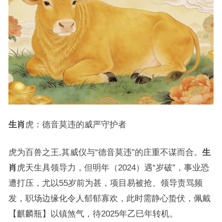
生肖
虎：德音莫违的威严守护者
虎为百兽之王,其威仪与“德音莫违”的庄重不谋而合。
生
肖
虎天生具领导力，但明年（2024）遇“岁破”，事业恐
遭打压，尤以55岁前为甚，项目易被抢、领导责骂频
发，职场边缘化令人郁郁寡欢，此时需静心蛰伏，佩戴
【麒麟瓶】以镇煞气，待2025年乙巳年转机。