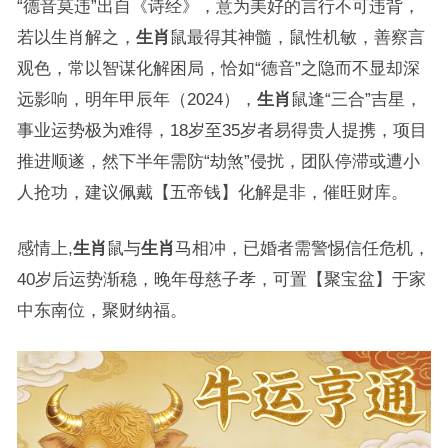
“德音莫违”出自《诗经》，意为美好的言行不可违背，
若以生肖解之，
生肖
鼠最得其神髓，鼠性机敏，善察言
观色，常以智谋化解困局，恰如“德音”之隐而不显却深
远影响，明年甲辰年（2024），
生肖
鼠逢“三合”吉星，
事业运势极为难得，18岁至35岁者易得贵人提携，项目
推进顺遂，然下半年需防“劫煞”侵扰，团队停滞或遭小
人抢功，建议佩戴【五帝钱】化解是非，催旺财库。
感情上,
生肖
鼠与
生肖
马相冲，已婚者需警惕信任危机，
40岁后运势渐稳，晚年母慈子孝，可置【聚宝盆】于家
中东南位，聚财纳福。