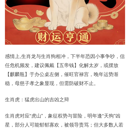
感情上,生肖龙与生肖狗相冲，下半年恐因小事争吵，信
任危机频发，建议佩戴【五帝钱】化解太岁，或摆放
【麒麟瓶】于办公桌左侧，催旺官禄宫，晚年运势渐
稳，母慈子孝之象显现，但需防破财不止。
生肖虎：猛虎出山的吉凶之辩
生肖虎对应“虎山”，象征权势与冒险，明年逢“天狗”凶
星，部分人可能郁郁寡欢，被领导责骂；但大多数人若