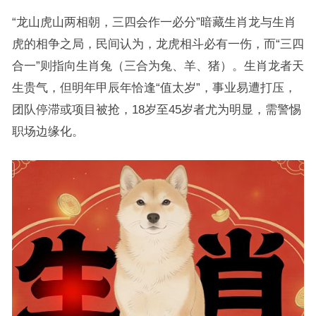
“龙山虎山两相朝，三四会作一必分”暗藏生肖龙与生肖
虎的相争之局，民间认为，龙虎相斗必有一伤，而“三四
合一”则指向生肖兔（三合为兔、羊、猪）。生肖龙者天
生贵气，但明年甲辰年恰逢“值太岁”，事业易遭打压，
团队停滞或项目被抢，18岁至45岁者尤为明显，需警惕
职场边缘化。