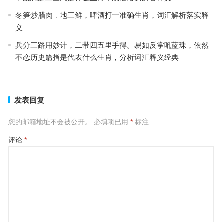
冬笋炒腊肉，地三鲜，啤酒打一准确生肖，词汇解析落实释
义
兵分三路用妙计，二带四五里手得。易如反掌吼蓝珠，依然
不恋历史篇指是代表什么生肖，分析词汇释义经典
发表回复
您的邮箱地址不会被公开。
必填项已用
*
标注
评论
*