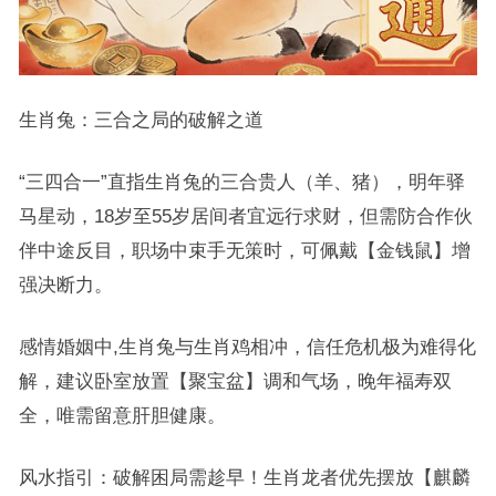
生肖兔：三合之局的破解之道
“三四合一”直指生肖兔的三合贵人（羊、猪），明年驿
马星动，18岁至55岁居间者宜远行求财，但需防合作伙
伴中途反目，职场中束手无策时，可佩戴【金钱鼠】增
强决断力。
感情婚姻中,生肖兔与生肖鸡相冲，信任危机极为难得化
解，建议卧室放置【聚宝盆】调和气场，晚年福寿双
全，唯需留意肝胆健康。
风水指引：破解困局需趁早！生肖龙者优先摆放【麒麟