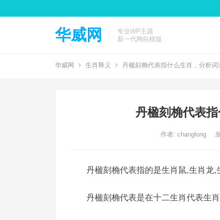
华威网
专业WP主题
新一代网站模版
华威网
生肖释义
丹楹刻桷代表指什么生肖，分析词
丹楹刻桷代表指
作者:
changlong
发
丹楹刻桷代表指的是生肖鼠,生肖龙,
丹楹刻桷代表是在十二生肖代表生肖