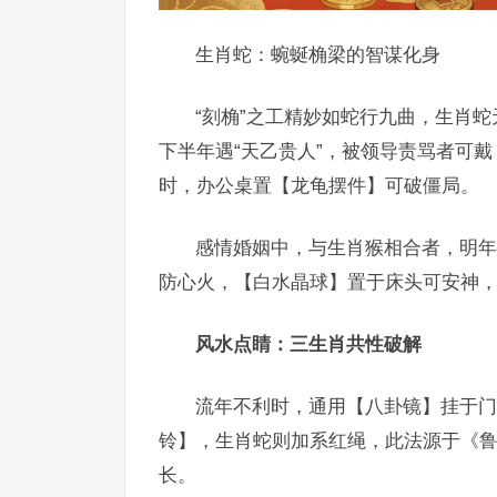
生肖蛇：蜿蜒桷梁的智谋化身
“刻桷”之工精妙如蛇行九曲，生肖蛇
下半年遇“天乙贵人”，被领导责骂者可
时，办公桌置【龙龟摆件】可破僵局。
感情婚姻中，与生肖猴相合者，明年
防心火，【白水晶球】置于床头可安神，
风水点睛：三生肖共性破解
流年不利时，通用【八卦镜】挂于门
铃】，生肖蛇则加系红绳，此法源于《鲁
长。